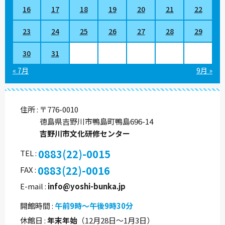
16
17
18
19
20
21
22
23
24
25
26
27
28
29
30
31
« 7月
9月 »
住所
〒776-0010
徳島県吉野川市鴨島町鴨島696-14
吉野川市文化研修センター
0883(22)-0015
TEL
0883(22)-0016
FAX
E-mail
info@yoshi-bunka.jp
開館時間
午前9時～午後9時30分
休館日
年末年始
（12月28日～1月3日）