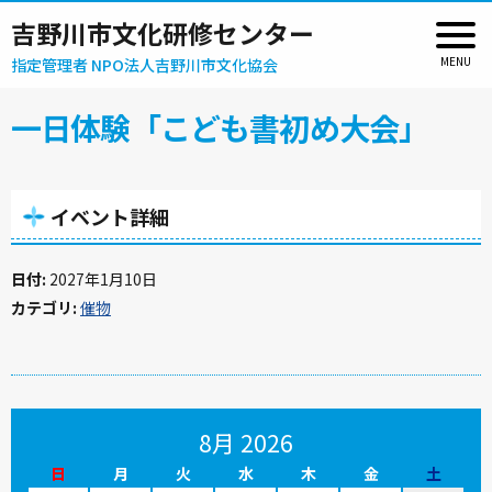
吉野川市文化研修センター
指定管理者 NPO法人吉野川市文化協会
一日体験「こども書初め大会」
イベント詳細
日付:
2027年1月10日
カテゴリ:
催物
8月 2026
日
月
火
水
木
金
土