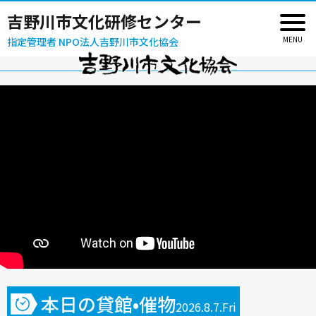
吉野川市文化研修センター
指定管理者 NPO法人吉野川市文化協会
本日の貸館•催物
2026.8.7.Fri