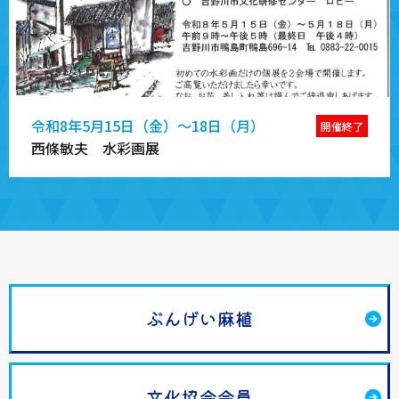
令和8年5月15日（金）～18日（月）
開催終了
西條敏夫 水彩画展
ぶんげい麻植
文化協会会員