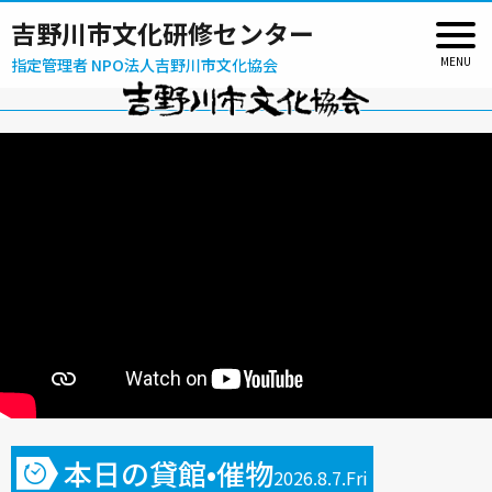
吉野川市文化研修センター
指定管理者 NPO法人吉野川市文化協会
本日の貸館•催物
2026.8.7.Fri