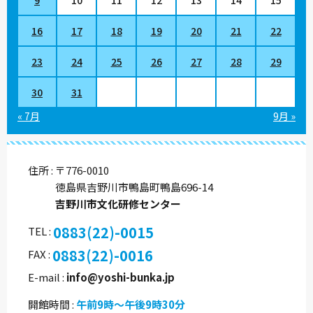
9
10
11
12
13
14
15
16
17
18
19
20
21
22
23
24
25
26
27
28
29
30
31
« 7月
9月 »
住所
〒776-0010
徳島県吉野川市鴨島町鴨島696-14
吉野川市文化研修センター
0883(22)-0015
TEL
0883(22)-0016
FAX
E-mail
info@yoshi-bunka.jp
開館時間
午前9時～午後9時30分