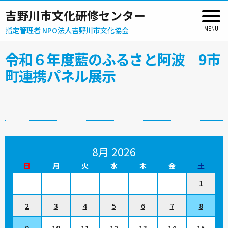
吉野川市文化研修センター
指定管理者 NPO法人吉野川市文化協会
令和６年度藍のふるさと阿波 9市
町連携パネル展示
8月 2026
日
月
火
水
木
金
土
1
2
3
4
5
6
7
8