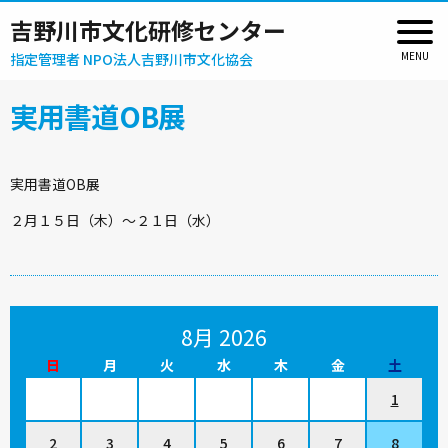
吉野川市文化研修センター
指定管理者 NPO法人吉野川市文化協会
実用書道OB展
実用書道OB展
２月１５日（木）～２１日（水）
8月 2026
日
月
火
水
木
金
土
1
2
3
4
5
6
7
8