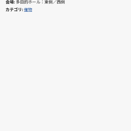
会場:
多目的ホール：東側／西側
カテゴリ:
催物