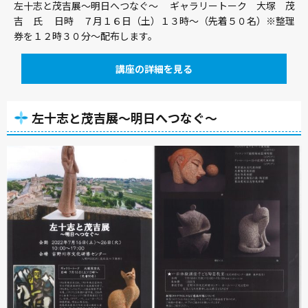
左十志と茂吉展～明日へつなぐ～ ギャラリートーク 大塚 茂
吉 氏 日時 ７月１６日（土）１３時～（先着５０名）※整理
券を１２時３０分～配布します。
講座の詳細を見る
左十志と茂吉展～明日へつなぐ～